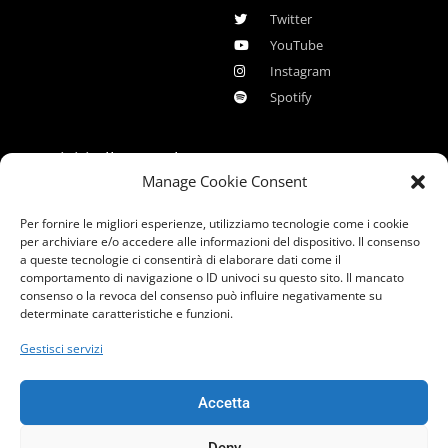
Menu
Twitter
YouTube
Instagram
Spotify
Iscriviti alla newsletter
Manage Cookie Consent
Nome
Per fornire le migliori esperienze, utilizziamo tecnologie come i cookie
per archiviare e/o accedere alle informazioni del dispositivo. Il consenso
Email
a queste tecnologie ci consentirà di elaborare dati come il
comportamento di navigazione o ID univoci su questo sito. Il mancato
consenso o la revoca del consenso può influire negativamente su
determinate caratteristiche e funzioni.
privacy
Acconsento al trattamento dei dati personali come da
policy privacy
Gestisci servizi
Iscriviti
Accetta
Deny