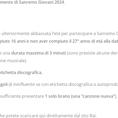
mento di Sanremo Giovani 2024
.
ta ulteriormente abbassata l’età per partecipare a Sanremo 
uto 16 anni e non aver compiuto il 27° anno di età alla dat
re una
durata massima di 3 minuti
(sono previste alcune der
one musicale).
etichetta discografica.
goli
(è ininfluente se con etichetta discografica o autoprodot
’ sufficiente presentare
1 solo brano (una “canzone nuova”
)
e potete scaricare qui direttamente dal sito Rai.