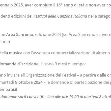
ennaio 2025
,
aver compiuto il 16° anno di età e non aver co
denti edizioni del
Festival della Canzone Italiana
nella catego
ione
Area Sanremo
, edizione 2024 (su Area Sanremo scriv
zione)
della musica
con l’avvenuta commercializzazione di almeno 
 domande d’iscrizione
, ci sono 3 mesi di tempo:
o inviare all’Organizzazione del Festival – a partire
dalle o
 martedì
8 ottobre 2024
– le domande di partecipazione dei pr
mo.rai.it
le domande sarà consentito sino alle ore 19:00 di martedì 8 otto