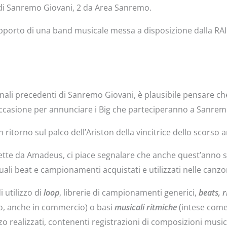
i di Sanremo Giovani, 2 da Area Sanremo.
l supporto di una band musicale messa a disposizione dalla RAI
ali precedenti di Sanremo Giovani, è plausibile pensare che
ccasione per annunciare i Big che parteciperanno a Sanrem
n ritorno sul palco dell’Ariston della vincitrice dello scorso 
rette da Amadeus, ci piace segnalare che anche quest’anno 
ntuali beat e campionamenti acquistati e utilizzati nelle canzo
i utilizzo di
loop
, librerie di campionamenti generici,
beats, r
vo, anche in commercio) o basi
musicali
ritmiche
(intese come
 realizzati, contenenti registrazioni di composizioni musi